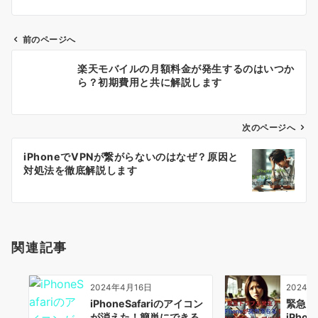
前のページへ
投
楽天モバイルの月額料金が発生するのはいつか
稿
ら？初期費用と共に解説します
ナ
ビ
ゲ
次のページへ
ー
iPhoneでVPNが繋がらないのはなぜ？原因と
シ
対処法を徹底解説します
ョ
ン
関連記事
2024年4月16日
2024年
iPhoneSafariのアイコン
緊急ト
が消えた！簡単にできる
iPh