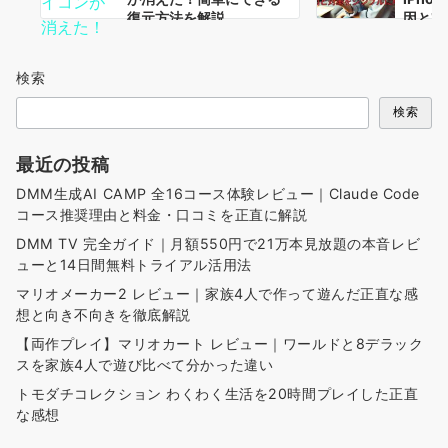
復元方法を解説
因と対
説
検索
検索
最近の投稿
DMM生成AI CAMP 全16コース体験レビュー｜Claude Code
コース推奨理由と料金・口コミを正直に解説
DMM TV 完全ガイド｜月額550円で21万本見放題の本音レビ
ューと14日間無料トライアル活用法
マリオメーカー2 レビュー｜家族4人で作って遊んだ正直な感
想と向き不向きを徹底解説
【両作プレイ】マリオカート レビュー｜ワールドと8デラック
スを家族4人で遊び比べて分かった違い
トモダチコレクション わくわく生活を20時間プレイした正直
な感想