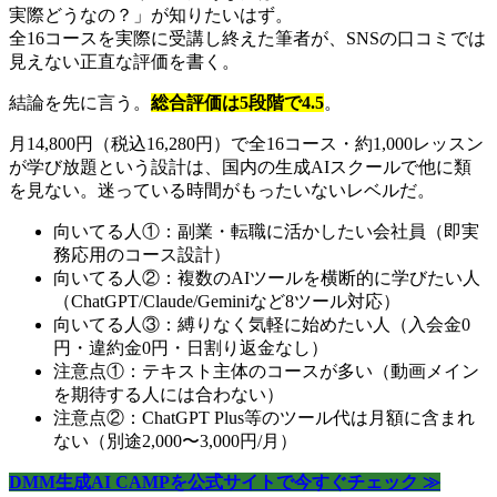
実際どうなの？」が知りたいはず。
全16コースを実際に受講し終えた筆者が、SNSの口コミでは
見えない正直な評価を書く。
結論を先に言う。
総合評価は5段階で4.5
。
月14,800円（税込16,280円）で全16コース・約1,000レッスン
が学び放題という設計は、国内の生成AIスクールで他に類
を見ない。迷っている時間がもったいないレベルだ。
向いてる人①：副業・転職に活かしたい会社員（即実
務応用のコース設計）
向いてる人②：複数のAIツールを横断的に学びたい人
（ChatGPT/Claude/Geminiなど8ツール対応）
向いてる人③：縛りなく気軽に始めたい人（入会金0
円・違約金0円・日割り返金なし）
注意点①：テキスト主体のコースが多い（動画メイン
を期待する人には合わない）
注意点②：ChatGPT Plus等のツール代は月額に含まれ
ない（別途2,000〜3,000円/月）
DMM生成AI CAMPを公式サイトで今すぐチェック ≫