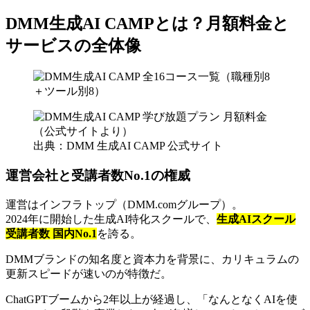
DMM生成AI CAMPとは？月額料金と
サービスの全体像
出典：DMM 生成AI CAMP 公式サイト
運営会社と受講者数No.1の権威
運営はインフラトップ（DMM.comグループ）。
2024年に開始した生成AI特化スクールで、
生成AIスクール
受講者数 国内No.1
を誇る。
DMMブランドの知名度と資本力を背景に、カリキュラムの
更新スピードが速いのが特徴だ。
ChatGPTブームから2年以上が経過し、「なんとなくAIを使