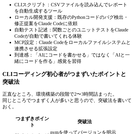
CLIスクリプト：CSVファイルを読み込んでレポート
を自動生成するツール
ローカル開発支援：既存のPythonコードのバグ検出・
修正提案をClaude Codeに依頼
自動テスト記述：関数ごとのユニットテストをClaude
Codeが自動で書いてくれる体験
MCP設定：Claude Codeをローカルファイルシステムと
連携させる拡張設定
到達感：「AIにコードを書かせる」ではなく「AIと一
緒にコードを作る」感覚を習得
CLIコーディング初心者がつまずいたポイントと
突破法
正直なところ、環境構築の段階で2〜3時間詰まった。
同じところでつまずく人が多いと思うので、突破法を書いて
おく。
つまずきポイン
突破法
ト
nvmを使ってバージョンを明示