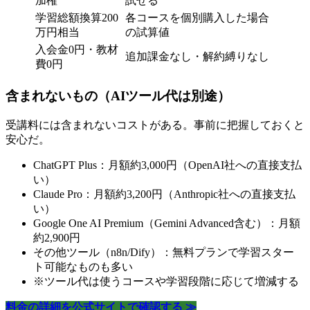
加権
試せる
学習総額換算200
各コースを個別購入した場合
万円相当
の試算値
入会金0円・教材
追加課金なし・解約縛りなし
費0円
含まれないもの（AIツール代は別途）
受講料には含まれないコストがある。事前に把握しておくと
安心だ。
ChatGPT Plus：月額約3,000円（OpenAI社への直接支払
い）
Claude Pro：月額約3,200円（Anthropic社への直接支払
い）
Google One AI Premium（Gemini Advanced含む）：月額
約2,900円
その他ツール（n8n/Dify）：無料プランで学習スター
ト可能なものも多い
※ツール代は使うコースや学習段階に応じて増減する
料金の詳細を公式サイトで確認する ≫