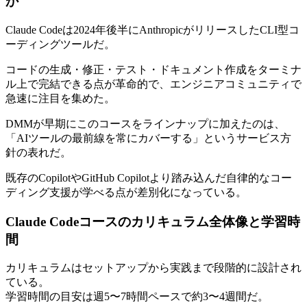
か
Claude Codeは2024年後半にAnthropicがリリースしたCLI型コ
ーディングツールだ。
コードの生成・修正・テスト・ドキュメント作成をターミナ
ル上で完結できる点が革命的で、エンジニアコミュニティで
急速に注目を集めた。
DMMが早期にこのコースをラインナップに加えたのは、
「AIツールの最前線を常にカバーする」というサービス方
針の表れだ。
既存のCopilotやGitHub Copilotより踏み込んだ自律的なコー
ディング支援が学べる点が差別化になっている。
Claude Codeコースのカリキュラム全体像と学習時
間
カリキュラムはセットアップから実践まで段階的に設計され
ている。
学習時間の目安は週5〜7時間ペースで約3〜4週間だ。