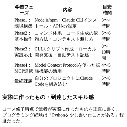
学習フェ
目安
内容
ーズ
時間
Phase1：
Node.js/npm・Claude CLIインス
3〜4
環境構築
トール・API key設定
時間
Phase2：
コマンド体系・コード生成の依
5〜6
基本操作
頼方法・コンテキスト渡し方
時間
8〜
Phase3：
CLIスクリプト作成・ローカル
10時
実践応用
開発支援・自動テスト記述
間
Phase4：
Model Context Protocolを使った拡
4〜5
MCP連携
張機能の活用
時間
自分のプロジェクトにClaude
5〜8
最終課題
Codeを組み込む
時間
実際に作ったもの・到達したスキル感
コース修了時点で筆者が実際に作ったものを正直に書く。
プログラミング経験は「Pythonを少し書いたことがある」程
度だった。