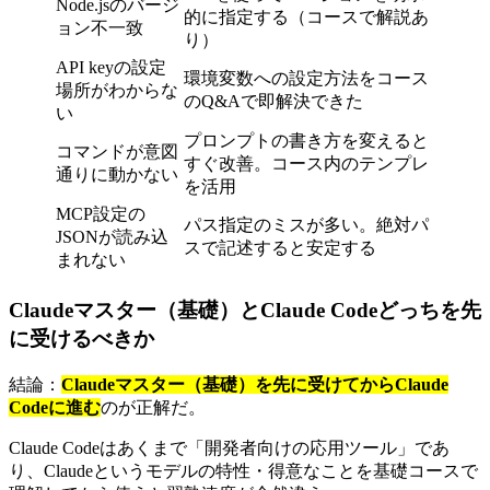
Node.jsのバージ
的に指定する（コースで解説あ
ョン不一致
り）
API keyの設定
環境変数への設定方法をコース
場所がわからな
のQ&Aで即解決できた
い
プロンプトの書き方を変えると
コマンドが意図
すぐ改善。コース内のテンプレ
通りに動かない
を活用
MCP設定の
パス指定のミスが多い。絶対パ
JSONが読み込
スで記述すると安定する
まれない
Claudeマスター（基礎）とClaude Codeどっちを先
に受けるべきか
結論：
Claudeマスター（基礎）を先に受けてからClaude
Codeに進む
のが正解だ。
Claude Codeはあくまで「開発者向けの応用ツール」であ
り、Claudeというモデルの特性・得意なことを基礎コースで