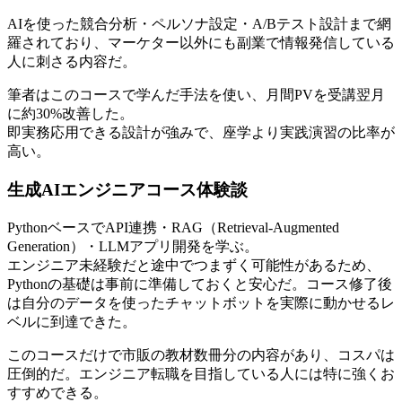
AIを使った競合分析・ペルソナ設定・A/Bテスト設計まで網
羅されており、マーケター以外にも副業で情報発信している
人に刺さる内容だ。
筆者はこのコースで学んだ手法を使い、月間PVを受講翌月
に約30%改善した。
即実務応用できる設計が強みで、座学より実践演習の比率が
高い。
生成AIエンジニアコース体験談
PythonベースでAPI連携・RAG（Retrieval-Augmented
Generation）・LLMアプリ開発を学ぶ。
エンジニア未経験だと途中でつまずく可能性があるため、
Pythonの基礎は事前に準備しておくと安心だ。コース修了後
は自分のデータを使ったチャットボットを実際に動かせるレ
ベルに到達できた。
このコースだけで市販の教材数冊分の内容があり、コスパは
圧倒的だ。エンジニア転職を目指している人には特に強くお
すすめできる。