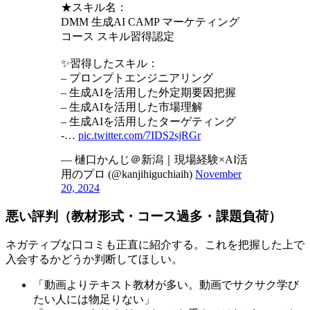
★スキル名：
DMM 生成AI CAMP マーケティング
コース スキル習得認定
✨習得したスキル：
– プロンプトエンジニアリング
– 生成AIを活用した外定期要因把握
– 生成AIを活用した市場理解
– 生成AIを活用したターゲティング
-…
pic.twitter.com/7IDS2sjRGr
— 樋口かんじ＠新潟｜現場経験×AI活
用のプロ (@kanjihiguchiaih)
November
20, 2024
悪い評判（教材形式・コース過多・課題負荷）
ネガティブな口コミも正直に紹介する。これを把握した上で
入会するかどうか判断してほしい。
「動画よりテキスト教材が多い。動画でサクサク学び
たい人には物足りない」