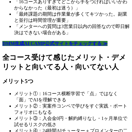
「16コースありすぎてどこから手をつければいいかわ
からなかった（最初は迷う）」
「最終課題の期間は作業量が多くてキツかった。副業
と並行は時間管理が重要」
「メンターへの質問は3営業日以内の回答なので即日解
決はできない場合がある」
DMM生成AI CAMP公式サイトをチェックする ≫
全コース受けて感じたメリット・デメ
リットと向いてる人・向いてない人
メリット5つ
メリット①：16コース横断学習で「点」ではなく
「面」でAIを理解できる
メリット②：実案件コンペで学びをすぐ実践・ポート
フォリオにもなる
メリット③：入会金0円・解約縛りなし・1ヶ月単位で
試せるリスクの低さ
メリット④：24時間AIチューター＋プロメンターの二