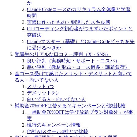
か
Claude Codeコースのカリキュラム全体像と学習
時間
実際に作ったもの・到達したスキル感
CLIコーディング初心者がつまずいたポイントと
突破法
Claudeマスター（基礎）とClaude Codeどっちを先
に受けるべきか
受講生のリアルな口コミ・評判（X・SNS）
良い評判（実務時短・サポート・コスパ）
悪い評判（教材形式・コース過多・課題負荷）
全コース受けて感じたメリット・デメリットと向いて
る人・向いてない人
メリット5つ
デメリット3つ
向いてる人・向いてない人
補助金70%OFFは使える？キャンペーンと他社比較
「補助金70%OFFは学び放題プラン対象外」が事
実
現行のキャンペーン情報
他社AIスクール4社との比較