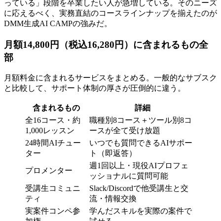
っている」段階を卒業したい人が急増している。そのニーズ
に応えるべく、実務直結のコースラインナップを揃えたのが
DMM生成AI CAMPの強みだ。
月額14,800円（税込16,280円）に含まれるもの全
部
月額料金に含まれるサービスをまとめる。一般的なサブスク
と比較して、サポート体制の厚さが圧倒的に違う。
含まれるもの
詳細
全16コース・約
職種別8コース＋ツール別8コ
1,000レッスン
ースが全て受け放題
24時間AIチュー
いつでも質問できるAIサポー
ター
ト（即返答）
週1回以上・現役AIプロフェ
プロメンター
ッショナルに質問可能
受講生コミュニ
Slack/Discordで他受講生と交
ティ
流・情報交換
実案件コンペ参
学んだスキルを実際の案件で