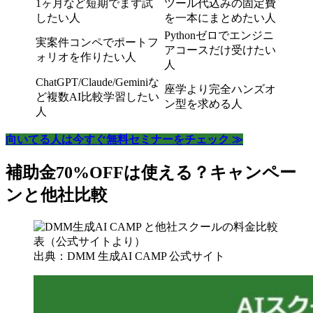
1ヶ月など短期でまず試
ツール代込みの固定費
したい人
を一本にまとめたい人
Pythonゼロでエンジニ
実案件コンペでポートフ
アコースだけ受けたい
ォリオを作りたい人
人
ChatGPT/Claude/Geminiな
座学より完全ハンズオ
ど複数AI比較学習したい
ン型を求める人
人
向いてる人は今すぐ無料セミナーをチェック ≫
補助金70%OFFは使える？キャンペー
ンと他社比較
出典：DMM 生成AI CAMP 公式サイト