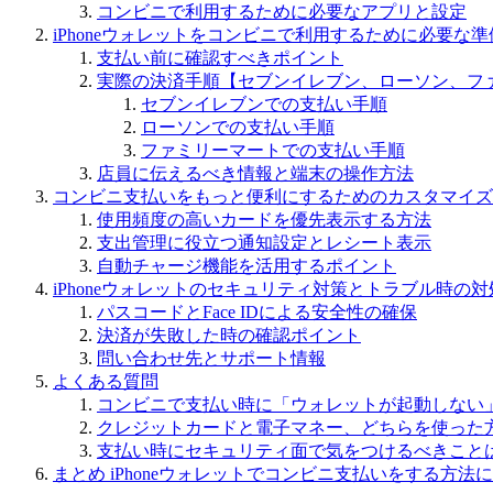
コンビニで利用するために必要なアプリと設定
iPhoneウォレットをコンビニで利用するために必要な
支払い前に確認すべきポイント
実際の決済手順【セブンイレブン、ローソン、フ
セブンイレブンでの支払い手順
ローソンでの支払い手順
ファミリーマートでの支払い手順
店員に伝えるべき情報と端末の操作方法
コンビニ支払いをもっと便利にするためのカスタマイズ
使用頻度の高いカードを優先表示する方法
支出管理に役立つ通知設定とレシート表示
自動チャージ機能を活用するポイント
iPhoneウォレットのセキュリティ対策とトラブル時の
パスコードとFace IDによる安全性の確保
決済が失敗した時の確認ポイント
問い合わせ先とサポート情報
よくある質問
コンビニで支払い時に「ウォレットが起動しない
クレジットカードと電子マネー、どちらを使った
支払い時にセキュリティ面で気をつけるべきこと
まとめ iPhoneウォレットでコンビニ支払いをする方法