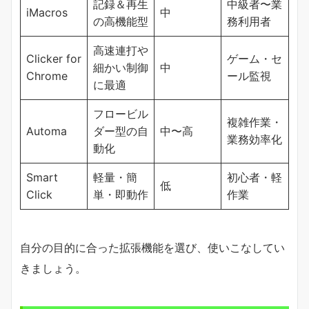
記録＆再生
中級者〜業
iMacros
中
の高機能型
務利用者
高速連打や
Clicker for
ゲーム・セ
細かい制御
中
Chrome
ール監視
に最適
フロービル
複雑作業・
Automa
ダー型の自
中〜高
業務効率化
動化
Smart
軽量・簡
初心者・軽
低
Click
単・即動作
作業
自分の目的に合った拡張機能を選び、使いこなしてい
きましょう。