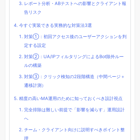
レポート分析・ABテストへの影響とクライアント報
告リスク
今すぐ実装できる実務的な対策法3選
対策①：初回アクセス後のユーザーアクションを判
定する設定
対策②：UA/IPフィルタリングによるBot除外ルー
ルの構築
対策③：クリック検知の2段階構造（中間ページ＋
遷移計測）
精度の高いMA運用のために知っておくべき設計視点
完全排除は難しい前提で「影響を減らす」運用設計
へ
チーム・クライアント向けに説明すべきポイント整
理