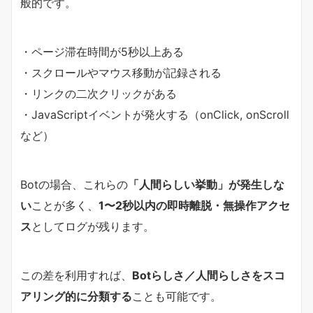
般的です。
・ページ滞在時間が5秒以上ある
・スクロールやマウス移動が記録される
・リンクの二次クリックがある
・JavaScriptイベントが発火する（onClick, onScroll
など）
Botの場合、これらの
「人間らしい挙動」が発生しな
い
ことが多く、
1〜2秒以内の即時離脱・無操作アクセ
ス
としてログが残ります。
この差を利用すれば、
Botらしさ／人間らしさをスコ
アリング的に分類する
ことも可能です。