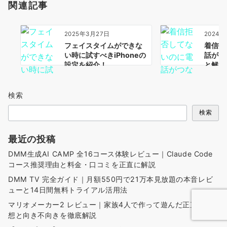
関連記事
2025年3月27日
2024年
フェイスタイムができな
着信拒
い時に試すべきiPhoneの
話がつ
設定を紹介！
と解決
検索
検索
最近の投稿
DMM生成AI CAMP 全16コース体験レビュー｜Claude Code
コース推奨理由と料金・口コミを正直に解説
DMM TV 完全ガイド｜月額550円で21万本見放題の本音レビ
ューと14日間無料トライアル活用法
マリオメーカー2 レビュー｜家族4人で作って遊んだ正直な感
想と向き不向きを徹底解説