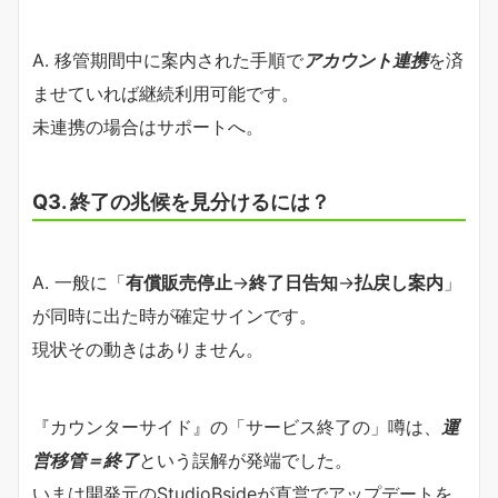
A. 移管期間中に案内された手順で
アカウント連携
を済
ませていれば継続利用可能です。
未連携の場合はサポートへ。
Q3. 終了の兆候を見分けるには？
A. 一般に「
有償販売停止
→
終了日告知
→
払戻し案内
」
が同時に出た時が確定サインです。
現状その動きはありません。
『カウンターサイド』の「サービス終了の」噂は、
運
営移管＝終了
という誤解が発端でした。
いまは開発元のStudioBsideが直営でアップデートを