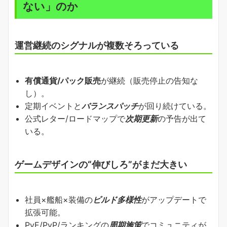
ない」のか
運営継続のシグナルが複数そろっている
有償通貨/パック販売
が継続（販売停止の告知な
し）。
定期イベントと
バランスパッチ
が回り続けている。
公式レター/ロードマップで
次期更新
の予告が出て
いる。
ゲームデザインの“伸びしろ”がまだ大きい
社員×艦船×装備の
ビルド多様性
がアップデートで
拡張可能。
PvE/PvP/ランキングの
周期施策
でコミュニティが