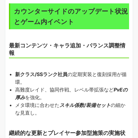
カウンターサイドのアップデート状況
とゲーム内イベント
最新コンテンツ・キャラ追加・バランス調整情
報
新クラス/SSランク社員
の定期実装と復刻採用が循
環。
高難度レイド、協同作戦、レベル帯拡張など
PvEの
厚み
を強化。
メタ環境に合わせた
スキル係数/装備セット
の細か
な見直し。
継続的な更新とプレイヤー参加型施策の実施状