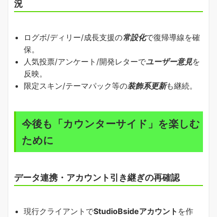
況
ログボ/ディリー/成長支援の
常設化
で復帰導線を確
保。
人気投票/アンケート/開発レターで
ユーザー意見
を
反映。
限定スキン/テーマパック等の
装飾系更新
も継続。
今後も「カウンターサイド」を楽しむ
ために
データ連携・アカウント引き継ぎの再確認
現行クライアントで
StudioBsideアカウント
を作