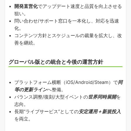
開発直営化
でアップデート速度と品質を向上させる
狙い。
問い合わせ/サポート窓口を一本化し、対応を迅速
化。
コンテンツ方針とスケジュールの裁量を拡大し、改
善を継続。
グローバル版との統合と今後の運営方針
プラットフォーム横断（iOS/Android/Steam）で
同
等の更新ライン
へ整備。
バランス調整/復刻/大型イベントの
世界同時展開
を
志向。
長期“ライブサービス”としての
安定運用＋新規投入
を両立。