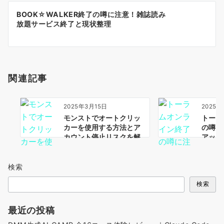
ー
BOOK☆WALKER終了の噂に注意！雑誌読み
シ
放題サービス終了と現状整理
ョ
ン
関連記事
2025年3月15日
2025年
モンストでオートクリッ
トーラ
カーを使用する方法とア
の噂に
カウント停止リスクを解
アップ
説！
検索
検索
最近の投稿