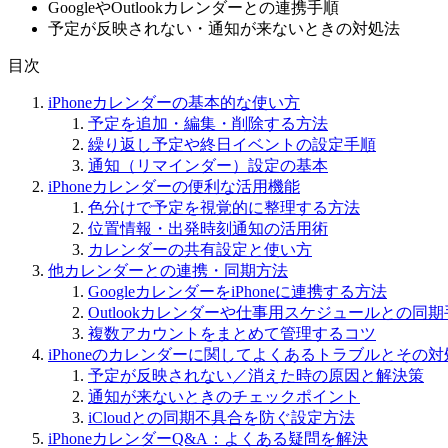
GoogleやOutlookカレンダーとの連携手順
予定が反映されない・通知が来ないときの対処法
目次
iPhoneカレンダーの基本的な使い方
予定を追加・編集・削除する方法
繰り返し予定や終日イベントの設定手順
通知（リマインダー）設定の基本
iPhoneカレンダーの便利な活用機能
色分けで予定を視覚的に整理する方法
位置情報・出発時刻通知の活用術
カレンダーの共有設定と使い方
他カレンダーとの連携・同期方法
GoogleカレンダーをiPhoneに連携する方法
Outlookカレンダーや仕事用スケジュールとの同
複数アカウントをまとめて管理するコツ
iPhoneのカレンダーに関してよくあるトラブルとその対
予定が反映されない／消えた時の原因と解決策
通知が来ないときのチェックポイント
iCloudとの同期不具合を防ぐ設定方法
iPhoneカレンダーQ&A：よくある疑問を解決