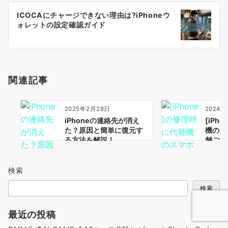
ー
ICOCAにチャージできない理由は?iPhoneウ
シ
ォレットの設定確認ガイド
ョ
ン
関連記事
2025年2月28日
2024年
iPhoneの連絡先が消え
[iPh
た？原因と簡単に復元す
機のス
る方法を解説！
舗ごと
検索
検索
最近の投稿