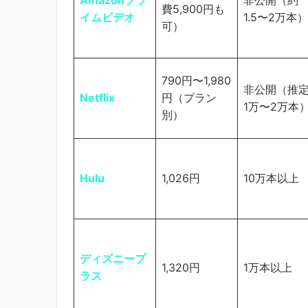
費5,900円も
イムビデオ
1.5〜2万本）
可）
790円〜1,980
非公開（推
Netflix
円（プラン
1万〜2万本
別）
Hulu
1,026円
10万本以上
ディズニープ
1,320円
1万本以上
ラス