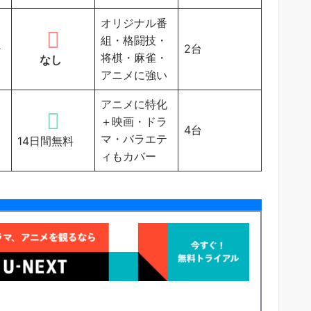
オリジナル番
組・格闘技・
チ
2台
将棋・麻雀・
なし
アニメに強い
アニメに特化
＋映画・ドラ
4台
マ・バラエテ
14日間無料
ィもカバー