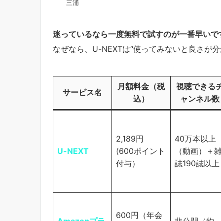
三浦
迷っているなら一度無料で試すのが一番早いで
なぜなら、U-NEXTは“使ってみないと良さが
月額料金（税
視聴できる
サービス名
込）
ャンネル数
2,189円
40万本以上
U-NEXT
(600ポイント
（動画）＋
付与）
誌190誌以上
600円（年会
Amazonプラ
非公開（約