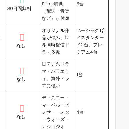
Prime特典
3台
30日間無料
（配送・音楽
など）が付属
オリジナル作
ベーシック1台
定
品が強み。世
／スタンダー
）
界同時配信ド
ド2台／プレ
なし
ラマ多数
ミアム4台
日テレ系ドラ
マ・バラエテ
1台
ィ、海外ドラ
なし
マに強い
ディズニー・
マーベル・ピ
クサー・スタ
4台
なし
ーウォーズ・
ナショジオ