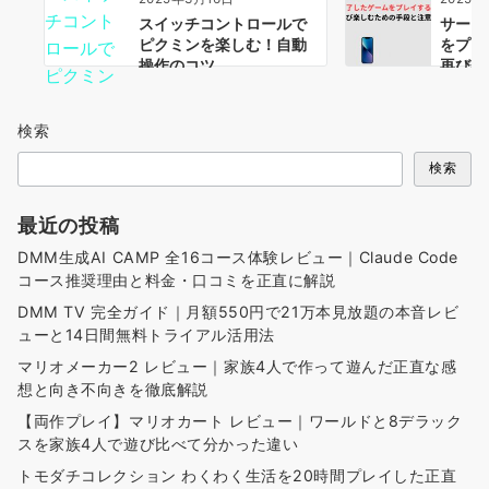
スイッチコントロールで
サービ
ピクミンを楽しむ！自動
をプレ
操作のコツ
再び楽
注意点
検索
検索
最近の投稿
DMM生成AI CAMP 全16コース体験レビュー｜Claude Code
コース推奨理由と料金・口コミを正直に解説
DMM TV 完全ガイド｜月額550円で21万本見放題の本音レビ
ューと14日間無料トライアル活用法
マリオメーカー2 レビュー｜家族4人で作って遊んだ正直な感
想と向き不向きを徹底解説
【両作プレイ】マリオカート レビュー｜ワールドと8デラック
スを家族4人で遊び比べて分かった違い
トモダチコレクション わくわく生活を20時間プレイした正直