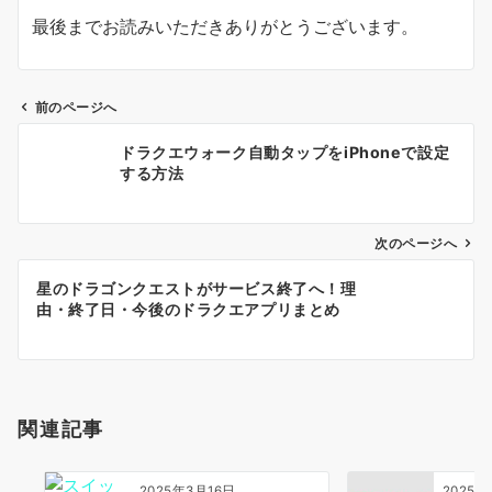
最後までお読みいただきありがとうございます。
前のページへ
投
ドラクエウォーク自動タップをiPhoneで設定
稿
する方法
ナ
ビ
ゲ
次のページへ
ー
星のドラゴンクエストがサービス終了へ！理
シ
由・終了日・今後のドラクエアプリまとめ
ョ
ン
関連記事
2025年3月16日
2025年