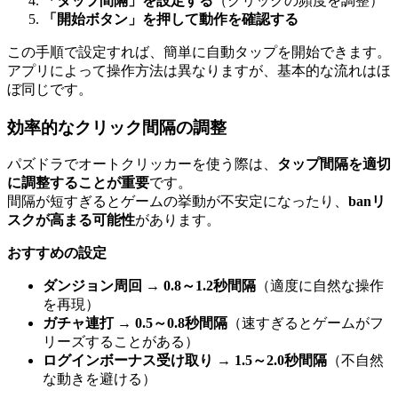
「タップ間隔」を設定する
（クリックの頻度を調整）
「開始ボタン」を押して動作を確認する
この手順で設定すれば、簡単に自動タップを開始できます。
アプリによって操作方法は異なりますが、基本的な流れはほ
ぼ同じです。
効率的なクリック間隔の調整
パズドラでオートクリッカーを使う際は、
タップ間隔を適切
に調整することが重要
です。
間隔が短すぎるとゲームの挙動が不安定になったり、
banリ
スクが高まる可能性
があります。
おすすめの設定
ダンジョン周回
→
0.8～1.2秒間隔
（適度に自然な操作
を再現）
ガチャ連打
→
0.5～0.8秒間隔
（速すぎるとゲームがフ
リーズすることがある）
ログインボーナス受け取り
→
1.5～2.0秒間隔
（不自然
な動きを避ける）