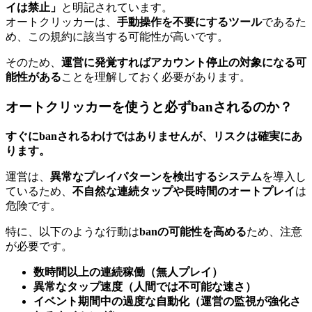
イは禁止」
と明記されています。
オートクリッカーは、
手動操作を不要にするツール
であるた
め、この規約に該当する可能性が高いです。
そのため、
運営に発覚すればアカウント停止の対象になる可
能性がある
ことを理解しておく必要があります。
オートクリッカーを使うと必ずbanされるのか？
すぐにbanされるわけではありませんが、リスクは確実にあ
ります。
運営は、
異常なプレイパターンを検出するシステム
を導入し
ているため、
不自然な連続タップや長時間のオートプレイ
は
危険です。
特に、以下のような行動は
banの可能性を高める
ため、注意
が必要です。
数時間以上の連続稼働（無人プレイ）
異常なタップ速度（人間では不可能な速さ）
イベント期間中の過度な自動化（運営の監視が強化さ