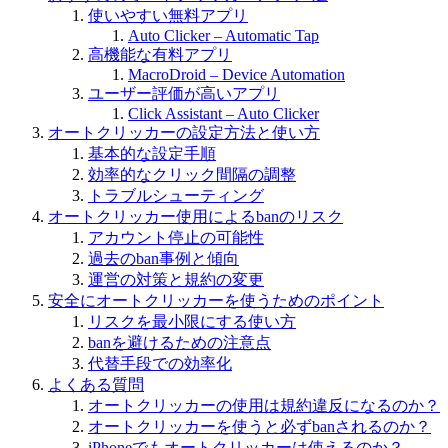
使いやすい無料アプリ
Auto Clicker – Automatic Tap
高機能な有料アプリ
MacroDroid – Device Automation
ユーザー評価が高いアプリ
Click Assistant – Auto Clicker
オートクリッカーの設定方法と使い方
基本的な設定手順
効率的なクリック間隔の調整
トラブルシューティング
オートクリッカー使用によるbanのリスク
アカウント停止の可能性
過去のban事例と傾向
運営の対策と規約の変更
安全にオートクリッカーを使うためのポイント
リスクを最小限にする使い方
banを避けるための注意点
代替手段での効率化
よくある質問
オートクリッカーの使用は規約違反になるのか？
オートクリッカーを使うと必ずbanされるのか？
iPhoneでもオートクリッカーは使えるのか？