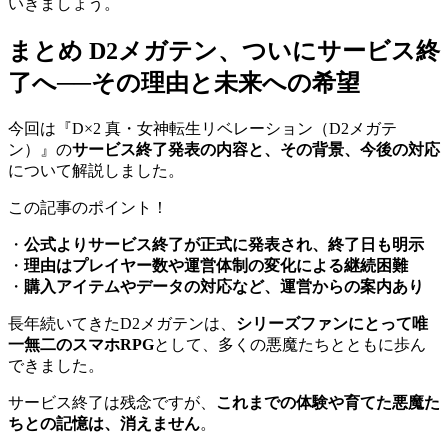
いきましょう。
まとめ D2メガテン、ついにサービス終
了へ──その理由と未来への希望
今回は『D×2 真・女神転生リベレーション（D2メガテ
ン）』の
サービス終了発表の内容と、その背景、今後の対応
について解説しました。
この記事のポイント！
・
公式よりサービス終了が正式に発表され、終了日も明示
・
理由はプレイヤー数や運営体制の変化による継続困難
・
購入アイテムやデータの対応など、運営からの案内あり
長年続いてきたD2メガテンは、
シリーズファンにとって唯
一無二のスマホRPG
として、多くの悪魔たちとともに歩ん
できました。
サービス終了は残念ですが、
これまでの体験や育てた悪魔た
ちとの記憶は、消えません
。