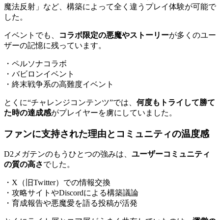
魔法反射」など、構築によって全く違うプレイ体験が可能で
した。
イベントでも、
コラボ限定の悪魔やストーリー
が多くのユー
ザーの記憶に残っています。
・ペルソナコラボ
・バビロンイベント
・終末戦争系の高難度イベント
とくに“チャレンジコンテンツ”では、
何度もトライして勝て
た時の達成感
がプレイヤーを虜にしていました。
ファンに支持された理由とコミュニティの温度感
D2メガテンのもうひとつの強みは、
ユーザーコミュニティ
の質の高さ
でした。
・X（旧Twitter）での情報交換
・攻略サイトやDiscordによる構築議論
・育成報告や悪魔愛を語る投稿が活発