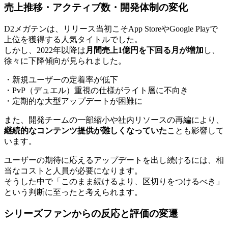
売上推移・アクティブ数・開発体制の変化
D2メガテンは、リリース当初こそApp StoreやGoogle Playで
上位を獲得する人気タイトルでした。
しかし、2022年以降は
月間売上1億円を下回る月が増加
し、
徐々に下降傾向が見られました。
・新規ユーザーの定着率が低下
・PvP（デュエル）重視の仕様がライト層に不向き
・定期的な大型アップデートが困難に
また、開発チームの一部縮小や社内リソースの再編により、
継続的なコンテンツ提供が難しくなっていた
ことも影響して
います。
ユーザーの期待に応えるアップデートを出し続けるには、相
当なコストと人員が必要になります。
そうした中で「このまま続けるより、区切りをつけるべき」
という判断に至ったと考えられます。
シリーズファンからの反応と評価の変遷