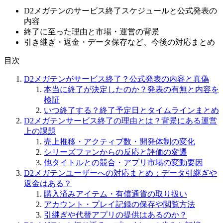
D2メガテンのサービス終了スケジュールと公式発表の
内容
終了に至った理由と市場・運営の背景
引き継ぎ・返金・データ保存など、今後の対応まとめ
目次
D2メガテンがサービス終了？公式発表の内容と真偽
本当に終了が決定したのか？発表の有無と内容を
検証
いつ終了する？終了予定日とタイムラインまとめ
D2メガテンサービス終了の理由とは？背景にある運営
上の課題
売上推移・アクティブ数・開発体制の変化
シリーズファンからの反応と評価の変遷
他タイトルとの競合・アプリ市場の変動要因
D2メガテンユーザーへの対応まとめ：データ引継ぎや
返金はある？
購入済みアイテム・有償通貨の取り扱い
アカウント・プレイ記録の保存や閲覧方法
引継ぎや代替アプリの提供はあるのか？