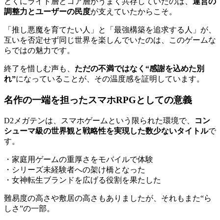
とくにライト層とコア層がうまく共存していたのは、
運営の
調整力とユーザーの民度
が支えていたからこそ。
「推し悪魔を育てたい人」と「最強構築を追求する人」が、
互いを否定せず同じ世界を楽しんでいたのは、このゲームな
らではの魅力です。
終了を惜しむ声も、
ただの不満ではなく“感謝を込めた別
れ”
になっていることが、その温度感を証明しています。
名作の一端を担ったスマホRPGとしての意義
D2メガテンは、スマホゲームという限られた環境で、
コン
シューマ級の世界観と戦略性を実現した数少ないタイトル
で
す。
・家庭用ゲームの重厚さをモバイルで体験
・シリーズ未経験者への架け橋となった
・女神転生ブランドを広げる役割を果たした
難易度の高さや敷居の高さもありましたが、それもまた“ら
しさ”の一部。