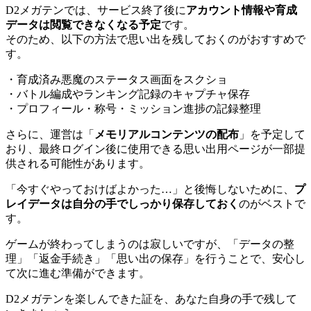
D2メガテンでは、サービス終了後に
アカウント情報や育成
データは閲覧できなくなる予定
です。
そのため、以下の方法で思い出を残しておくのがおすすめで
す。
・育成済み悪魔のステータス画面をスクショ
・バトル編成やランキング記録のキャプチャ保存
・プロフィール・称号・ミッション進捗の記録整理
さらに、運営は「
メモリアルコンテンツの配布
」を予定して
おり、最終ログイン後に使用できる思い出用ページが一部提
供される可能性があります。
「今すぐやっておけばよかった…」と後悔しないために、
プ
レイデータは自分の手でしっかり保存しておく
のがベストで
す。
ゲームが終わってしまうのは寂しいですが、「データの整
理」「返金手続き」「思い出の保存」を行うことで、安心し
て次に進む準備ができます。
D2メガテンを楽しんできた証を、あなた自身の手で残して