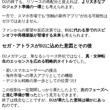
D2の終了も、リソースの再配分と捉えれば、
より大きなプ
ロジェクト準備の一環
とも考えられます。
一方で、スマホ市場でも“別軸の新作アプリ”が出る可能性は
ゼロではありません。
ファンからの要望や反応次第では、
D2に代わる形でのスピ
ンオフや再構築版が登場する未来
も考えられます。
セガ・アトラスがD2に込めた意図とその後
D2メガテンは、単なるシリーズ外伝ではなく、
真・女神転
生のエッセンスを広める戦略的タイトル
でした。
・若いスマホユーザーへの接点
・海外市場への導入アプリとしての機能
・デジタル戦略の第一歩としての位置づけ
この役割を一定期間しっかり果たした上で、
次のフェーズへ
と進む準備が整った
という見方もできます。
終了は残念なことですが、
D2が果たした意味は確かにあっ
た
のです。