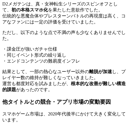
D2メガテンは、真・女神転生シリーズのスピンオフとし
て、
初の本格スマホ化
を果たした意欲作でした。
伝統的な悪魔合体やプレスターンバトルの再現度は高く、コ
アなファンには一定の評価を受けていました。
ただし、以下のような点で不満の声も少なくありませんでし
た。
・課金圧が強いガチャ仕様
・同じイベント形式の繰り返し
・エンドコンテンツの難易度インフレ
結果として、一部の熱心なユーザー以外の
離脱が加速
し、プ
レイヤー数の維持が難しくなっていきました。
運営も都度対応を試みましたが、
根本的な改善が難しい構造
的課題
があったのです。
他タイトルとの競合・アプリ市場の変動要因
スマホゲーム市場は、2020年代後半にかけて大きく変化して
います。