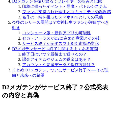
D2メガテンを振り返る：プレイヤーの歩みと記憶
印象に残ったイベント・悪魔・バトルシステム
ファンに支持された理由とコミュニティの温度感
名作の一端を担ったスマホRPGとしての意義
今後のシリーズ展開は？女神転生ファンが注目すべき
動き
コンシューマ版・新作アプリの可能性
セガ・アトラスがD2に込めた意図とその後
サービス終了が示すスマホRPG市場の変化
D2メガテンサービス終了に関するよくある質問
終了日はいつ？最後まで遊べるの？
課金アイテムやジェムの返金はある？
アカウントや悪魔データの保存方法は？
まとめ D2メガテン、ついにサービス終了へ──その理
由と未来への希望
D2メガテンがサービス終了？公式発表
の内容と真偽