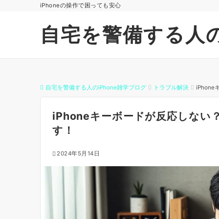
iPhoneの操作で困っても安心
自宅を警備する人の
自宅を警備する人のiPhone雑学ブログ
トラブル解決
iPho
iPhoneキーボードが反応しな
す！
2024年5月14日