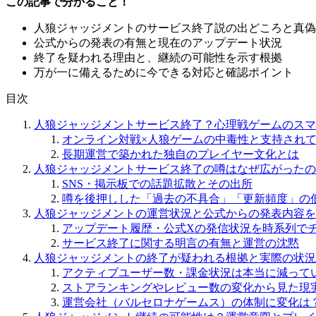
この記事で分かること！
人狼ジャッジメントのサービス終了説の出どころと真偽
公式からの発表の有無と現在のアップデート状況
終了を疑われる理由と、継続の可能性を示す根拠
万が一に備えるために今できる対応と確認ポイント
目次
人狼ジャッジメントサービス終了？心理戦ゲームのスマ
オンライン対戦×人狼ゲームの中毒性と支持され
長期運営で築かれた独自のプレイヤー文化とは
人狼ジャッジメントサービス終了の噂はなぜ広がったの
SNS・掲示板での話題拡散とその出所
噂を後押しした「過去の不具合」「更新頻度」の
人狼ジャッジメントの運営状況と公式からの発表内容を
アップデート履歴・公式Xの発信状況を時系列で
サービス終了に関する明言の有無と運営の沈黙
人狼ジャッジメントの終了が疑われる根拠と実際の状況
アクティブユーザー数・課金状況は本当に減って
ストアランキングやレビュー数の変化から見た現
運営会社（バルセロナゲームス）の体制に変化は