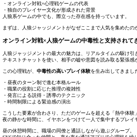
・オンライン対戦×心理戦ゲームの代表
・独自のプレイヤー文化が形成された背景
人狼系ゲームの中でも、際立った存在感を持っています。
まずは、人狼ジャッジメントがなぜここまで人気を集めたの
オンライン対戦×人狼ゲームの中毒性と支持されて
人狼ジャッジメントの最大の魅力は、リアルタイムの駆け引
テキストチャットを使い、相手の嘘や意図を読み取る緊張感
この心理戦が、
中毒性の高いプレイ体験
を生み出してきまし
・昼夜のターン制で進む本格ルール
・職業の役割に応じた推理の複雑性
・発言による説得・誘導のテクニック
・時間制限による緊迫感の演出
こうした要素が合わさり、ただのゲームを超える「熱中体験
夜の静かな時間に、イヤホンをつけて一人で集中するプレイ
昼の休憩時間に、職場の同僚と通話しながら遊ぶグループ。