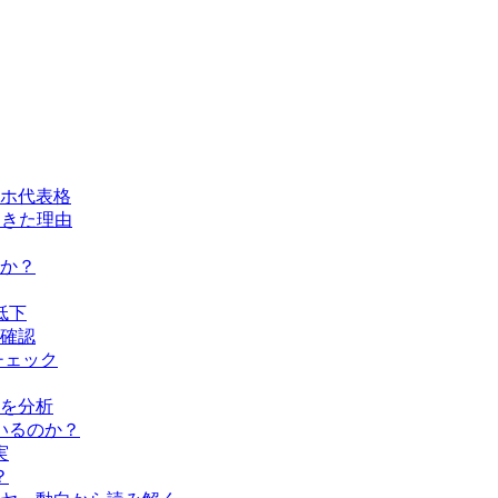
ホ代表格
てきた理由
か？
低下
確認
チェック
を分析
いるのか？
実
？