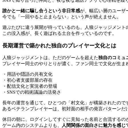
SNSで知り合った仲間と、夜な夜な通話アプリで心理戦を繰
誰かと一緒に騙し合うという非日常感
が、幅広い層のユーザ
今でも「一回やると止まらない」という声が絶えません。
遊ぶたびに違う展開が待っているのも、人狼ジャッジメント
この没入感が、長く遊ばれる土台を作っているのです。
長期運営で築かれた独自のプレイヤー文化とは
人狼ジャッジメントは、ただのゲームを超えた
独自のコミュ
プレイヤー同士のやりとりが濃く、ファン同士で文化が生ま
・用語や隠語の共有文化
・初心者支援部屋の存在
・配信文化と実況者の登場
・SNSでの戦術議論の活発さ
長年の運営を通じて、ひとつの「村文化」が構築されたので
あるベテランプレイヤーは、初対面の相手の発言パターンだ
休日の朝に、ログインしてすぐに見知った名前と合流するの
ゲーム内のシステムよりも、
人間関係の面白さに魅力を感じ