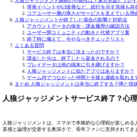
人狼ジャッジメント継続の可能性は？運営意図とプレイ
突発イベントやUI改善など、続行を示す兆候も存
コアユーザー層の厚さがサービスを支えている理
人狼ジャッジメントが終了した場合の影響と対処法
アカウントデータの保全・課金履歴の確認方法
ユーザー間コミュニティの動きと代替アプリ案
終了時に備えて、今やるべきチェックリスト
よくある質問
サービス終了は本当に決まったのですか？
課金した分は、終了したら返金されるの？
プレイデータは他の端末に引き継げますか？
人狼ジャッジメントに似たアプリはありますか？
ゲーム内でつながった仲間と今後も連絡を取れま
まとめ 人狼ジャッジメントは本当に終了する？噂と現
人狼ジャッジメントサービス終了？心
人狼ジャッジメントは、スマホで本格的な心理戦が楽しめる
直感と論理が交差する奥深さで、長年ファンに支持されてき