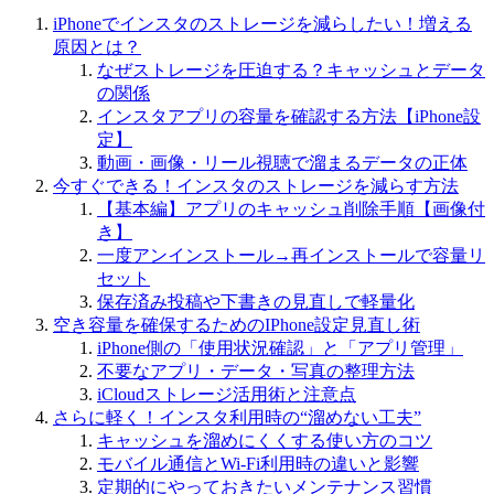
iPhoneでインスタのストレージを減らしたい！増える
原因とは？
なぜストレージを圧迫する？キャッシュとデータ
の関係
インスタアプリの容量を確認する方法【iPhone設
定】
動画・画像・リール視聴で溜まるデータの正体
今すぐできる！インスタのストレージを減らす方法
【基本編】アプリのキャッシュ削除手順【画像付
き】
一度アンインストール→再インストールで容量リ
セット
保存済み投稿や下書きの見直しで軽量化
空き容量を確保するためのIPhone設定見直し術
iPhone側の「使用状況確認」と「アプリ管理」
不要なアプリ・データ・写真の整理方法
iCloudストレージ活用術と注意点
さらに軽く！インスタ利用時の“溜めない工夫”
キャッシュを溜めにくくする使い方のコツ
モバイル通信とWi-Fi利用時の違いと影響
定期的にやっておきたいメンテナンス習慣