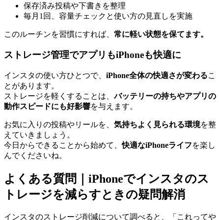
保存済み投稿や下書きを整理
毎月1回、容量チェックと使い方の見直しを実施
このルーチンを習慣にすれば、
常に軽い状態を保てます。
ストレージ管理でアプリもiPhoneも快適に
インスタの使い方ひとつで、
iPhone全体の快適さが変わる
こ
とがあります。
ストレージを軽くすることは、
バッテリーの持ちやアプリの
動作スピードにも好影響
を与えます。
お気に入りの投稿やリールを、
気持ちよく見られる環境
を整
えていきましょう。
今日からできることから始めて、
快適なiPhoneライフ
を楽し
んでくださいね。
よくある質問｜iPhoneでインスタのス
トレージを減らすときの疑問解消
インスタのストレージ削減について調べると、「これってや