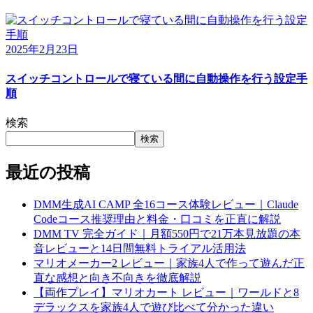
2025年2月23日
スイッチコントロールで寝ている間に自動操作を行う設定手
順
検索
検索
最近の投稿
DMM生成AI CAMP 全16コース体験レビュー｜Claude
Codeコース推奨理由と料金・口コミを正直に解説
DMM TV 完全ガイド｜月額550円で21万本見放題の本
音レビューと14日間無料トライアル活用法
マリオメーカー2 レビュー｜家族4人で作って遊んだ正
直な感想と向き不向きを徹底解説
【両作プレイ】マリオカート レビュー｜ワールドと8
デラックスを家族4人で遊び比べて分かった違い