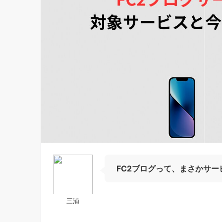
FC2ブログって、まさかサ
三浦