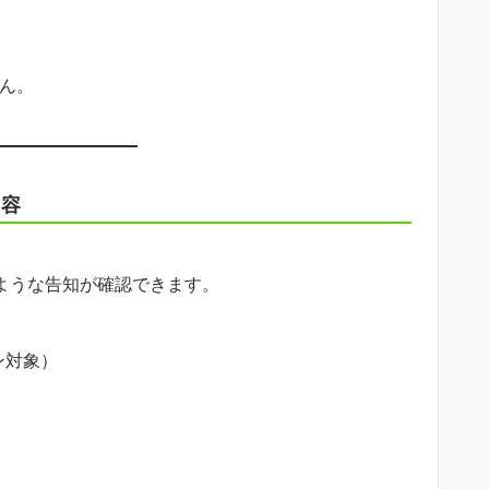
せん。
内容
のような告知が確認できます。
ン対象）