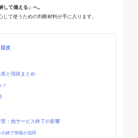
解して備える」へ。
安心して使うための判断材料が手に入ります。
目次
発表と現状まとめ
か？
容
背景：他サービス終了の影響
スの終了情報が混同