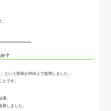
と、
当か？
い」という投稿がSNS上で急増しました。
ことです。
結果、
発展しました。