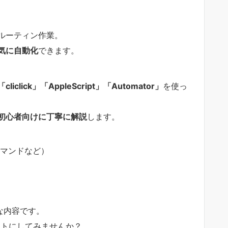
ルーティン作業。
気に自動化
できます。
「cliclick」「AppleScript」「Automator」
を使っ
初心者向けに丁寧に解説
します。
のpコマンドなど）
な内容です。
ートにしてみませんか？