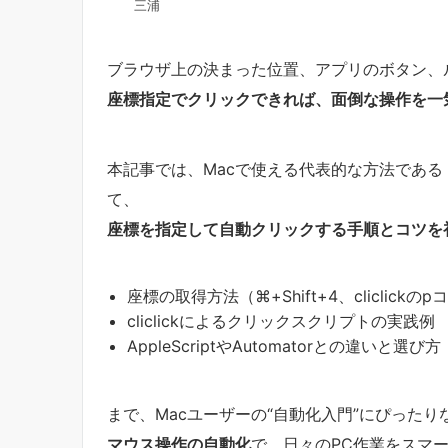
三浦
ブラウザ上の決まった位置、アプリのボタン、
座標指定でクリックできれば、面倒な操作を一
本記事では、Macで使える代表的な方法である
て、
座標を指定して自動クリックする手順とコツを
座標の取得方法（⌘+Shift+4、cliclick
cliclickによるクリックスクリプトの実践例
AppleScriptやAutomatorとの違いと選び方
まで、Macユーザーの“自動化入門”にぴったり
マウス操作の自動化
で、日々のPC作業をスマ