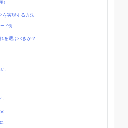
使用）
クリックを実現する方法
コード例
ator：どれを選ぶべきか？
たい」
い」
ps
に