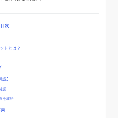
目次
リットとは？
プ
解説】
確認
位置を取得
応用