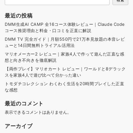
検索
送
り
最近の投稿
DMM生成AI CAMP 全16コース体験レビュー｜Claude Code
コース推奨理由と料金・口コミを正直に解説
DMM TV 完全ガイド｜月額550円で21万本見放題の本音レビ
ューと14日間無料トライアル活用法
マリオメーカー2 レビュー｜家族4人で作って遊んだ正直な感
想と向き不向きを徹底解説
【両作プレイ】マリオカート レビュー｜ワールドと8デラック
スを家族4人で遊び比べて分かった違い
トモダチコレクション わくわく生活を20時間プレイした正直
な感想
最近のコメント
表示できるコメントはありません。
アーカイブ