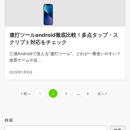
連打ツールandroid徹底比較！多点タップ・ス
クリプト対応をチェック
三浦Androidで使える“連打ツール”、どれが一番使いやすい？
放置ゲームや反...
2026年1月9日
投
…
前へ
1
2
3
6
次へ
稿
の
ペ
検索
ー
ジ