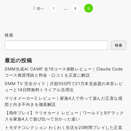
投
…
前へ
1
8
9
稿
の
ペ
検索
ー
ジ
検索
送
り
最近の投稿
DMM生成AI CAMP 全16コース体験レビュー｜Claude Code
コース推奨理由と料金・口コミを正直に解説
DMM TV 完全ガイド｜月額550円で21万本見放題の本音レビ
ューと14日間無料トライアル活用法
マリオメーカー2 レビュー｜家族4人で作って遊んだ正直な感
想と向き不向きを徹底解説
【両作プレイ】マリオカート レビュー｜ワールドと8デラック
スを家族4人で遊び比べて分かった違い
トモダチコレクション わくわく生活を20時間プレイした正直