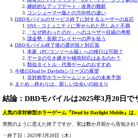
継続的なアップデート・改善の難航
コンシューマー版との方向性の違い
DBDモバイルのサービス終了に対するユーザーの反応
SNS・コミュニティに寄せられた悲しみと不満
「なぜ終わったのか」へのユーザー目線の考察
課金勢・長期プレイヤーの声を拾う
DBDモバイル終了後の選択肢と対応策
本家（PC/コンソール版）への移行は可能？
データの引き継ぎや補填対応はあるのか？
類似タイトル・代替ゲームのおすすめ
今後のDead by Daylightシリーズの展望
非対称型ホラーゲームジャンルの未来予測
まとめ：終わりは、新しい出会いの始まり
結論：DBDモバイルは2025年3月20日
人気の非対称型ホラーゲーム『Dead by Daylight Mobi
突然のように思えた終了ですが、実は数か月前から告知され
・終了日：2025年3月20日（木）