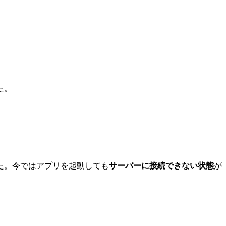
した。
た。今ではアプリを起動しても
サーバーに接続できない状態
が