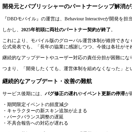
開発元とパブリッシャーのパートナーシップ解消が
『DBDモバイル』の運営は、Behaviour Interactiveが
しかし、
2025年初頭に両社のパートナー契約が終了
。
これにより、モバイル版のグローバル運営体制が維持できな
公式発表でも、「長年の協業に感謝しつつ、今後は各社がそ
継続的なアップデートやユーザー対応の責任分担が困難にな
つまり、「開発したくても、運営体制を組めなくなった」と
継続的なアップデート・改善の難航
サービス後期には、
バグ修正の遅れ
や
イベント更新の停滞
が
・期間限定イベントの頻度減少
・キャラクターの新スキン追加が止まる
・パークバランス調整の遅延
・不具合報告への対応が遅れる