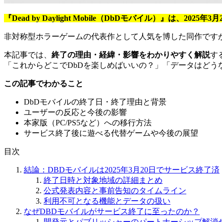
『Dead by Daylight Mobile（DbDモバイル）』は、2
非対称型ホラーゲームの代表作として人気を博した同作です
本記事では、
終了の理由・経緯・影響をわかりやすく解説
す
「これからどこでDbDを楽しめばいいの？」「データはどう
この記事でわかること
DbDモバイルの終了日・終了理由と背景
ユーザーの反応と今後の影響
本家版（PC/PS5など）への移行方法
サービス終了後に遊べる代替ゲームや今後の展望
目次
結論：DBDモバイルは2025年3月20日でサービス終了済
終了日時と対象地域の詳細まとめ
公式発表内容と事前告知のタイムライン
利用不可となる機能とデータの扱い
なぜDBDモバイルがサービス終了に至ったのか？
開発元とパブリッシャーのパートナーシップ解消