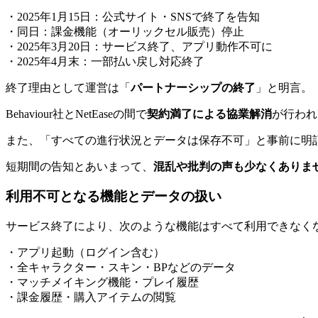
・2025年1月15日：公式サイト・SNSで終了を告知
・同日：課金機能（オーリックセル販売）停止
・2025年3月20日：サービス終了、アプリ動作不可に
・2025年4月末：一部払い戻し対応終了
終了理由として運営は「
パートナーシップの終了
」と明言。
Behaviour社とNetEaseの間で
契約満了による協業解消
が行われ
また、「すべての進行状況とデータは保存不可」と事前に明
短期間の告知とあいまって、
混乱や批判の声も少なくありま
利用不可となる機能とデータの扱い
サービス終了により、次のような機能はすべて利用できなく
・アプリ起動（ログイン含む）
・全キャラクター・スキン・BPなどのデータ
・マッチメイキング機能・プレイ履歴
・課金履歴・購入アイテムの閲覧