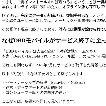
つまり、「再インストールすれば遊べる」ということは
一切
本作はオンライン専用設計のため、
オフライン版も存在して
終了後は、
完全にデータが削除され、復旧手段もなし
という
一部課金ユーザーに対しては、オーリックセル未使用分の
払
その受付も現在は終了しており、対応には
期限が設けられて
なぜDBDモバイルがサービス終了に至
『DBDモバイル』は人気の高い非対称対戦ゲームであり、
本家『Dead by Daylight（PC・コンソール版）』のモ
それにも関わらず、2025年3月にサービスが終了した背景に
以下の3点が、主な終了要因として挙げられます。
・パートナーシップの解消（Behaviour × NetEase）
・運営・アップデートの継続的困難
・コンシューマー版との方向性の違い
ここからは、各要素を詳しく見ていきます。